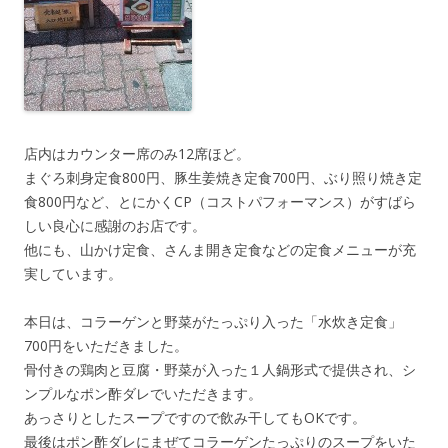
店内はカウンター席のみ12席ほど。
まぐろ刺身定食800円、豚生姜焼き定食700円、ぶり照り焼き定
食800円など、とにかくCP（コストパフォーマンス）がすばら
しい良心に感謝のお店です。
他にも、山かけ定食、さんま開き定食などの定食メニューが充
実しています。
本日は、コラーゲンと野菜がたっぷり入った「水炊き定食」
700円をいただきました。
骨付きの鶏肉と豆腐・野菜が入った１人鍋形式で提供され、シ
ンプルなポン酢ダレでいただきます。
あっさりとしたスープですので飲み干してもOKです。
最後はポン酢ダレにまぜてコラーゲンたっぷりのスープをいた