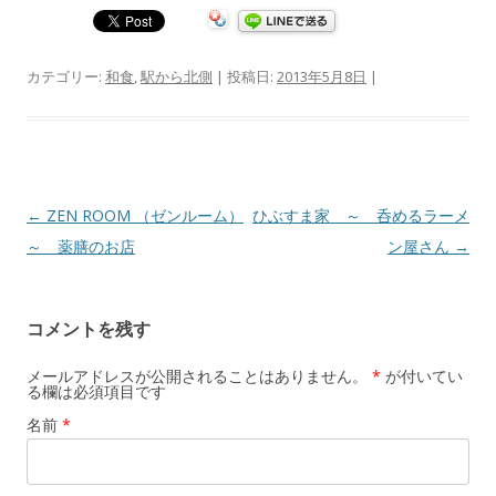
カテゴリー:
和食
,
駅から北側
| 投稿日:
2013年5月8日
|
投稿ナビゲーション
←
ZEN ROOM （ゼンルーム）
ひぶすま家 ～ 呑めるラーメ
～ 薬膳のお店
ン屋さん
→
コメントを残す
メールアドレスが公開されることはありません。
*
が付いてい
る欄は必須項目です
名前
*