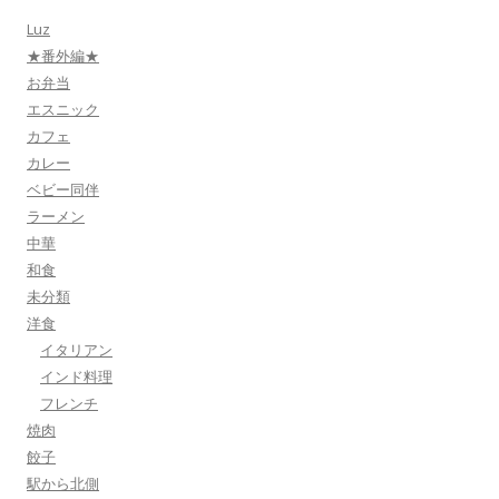
Luz
★番外編★
お弁当
エスニック
カフェ
カレー
ベビー同伴
ラーメン
中華
和食
未分類
洋食
イタリアン
インド料理
フレンチ
焼肉
餃子
駅から北側