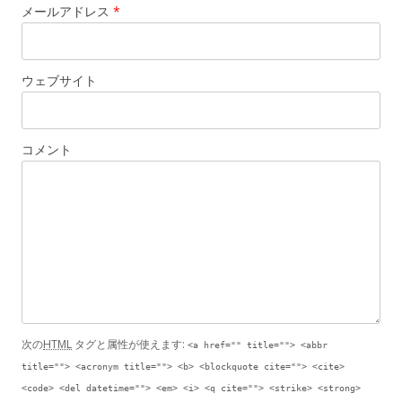
メールアドレス
*
ウェブサイト
コメント
次の
HTML
タグと属性が使えます:
<a href="" title=""> <abbr
title=""> <acronym title=""> <b> <blockquote cite=""> <cite>
<code> <del datetime=""> <em> <i> <q cite=""> <strike> <strong>