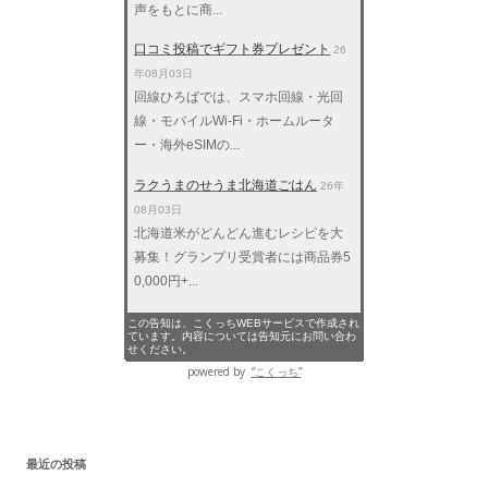
声をもとに商...
口コミ投稿でギフト券プレゼント
26
年08月03日
回線ひろばでは、スマホ回線・光回
線・モバイルWi-Fi・ホームルータ
ー・海外eSIMの...
ラクうまのせうま北海道ごはん
26年
08月03日
北海道米がどんどん進むレシピを大
募集！グランプリ受賞者には商品券5
0,000円+...
この告知は、こくっちWEBサービスで作成され
ています。内容については告知元にお問い合わ
せください。
powered by
“こくっち”
最近の投稿