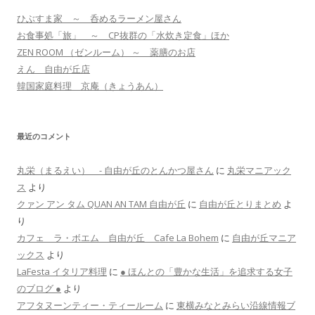
ひぶすま家 ～ 呑めるラーメン屋さん
お食事処「旅」 ～ CP抜群の「水炊き定食」ほか
ZEN ROOM （ゼンルーム） ～ 薬膳のお店
えん 自由が丘店
韓国家庭料理 京庵（きょうあん）
最近のコメント
丸栄（まるえい） - 自由が丘のとんかつ屋さん
に
丸栄マニアック
ス
より
クァン アン タム QUAN AN TAM 自由が丘
に
自由が丘とりまとめ
よ
り
カフェ ラ・ボエム 自由が丘 Cafe La Bohem
に
自由が丘マニア
ックス
より
LaFesta イタリア料理
に
● ほんとの「豊かな生活」を追求する女子
のブログ ●
より
アフタヌーンティー・ティールーム
に
東横みなとみらい沿線情報ブ