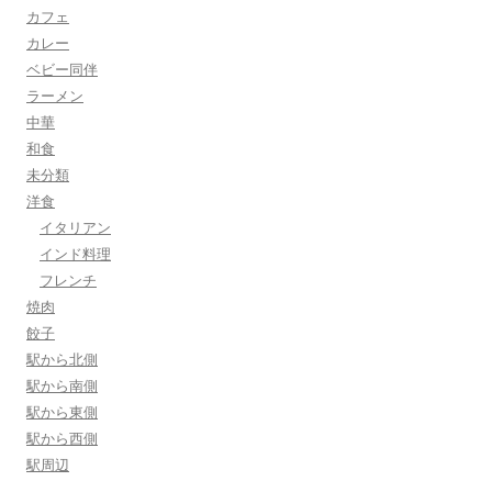
カフェ
カレー
ベビー同伴
ラーメン
中華
和食
未分類
洋食
イタリアン
インド料理
フレンチ
焼肉
餃子
駅から北側
駅から南側
駅から東側
駅から西側
駅周辺