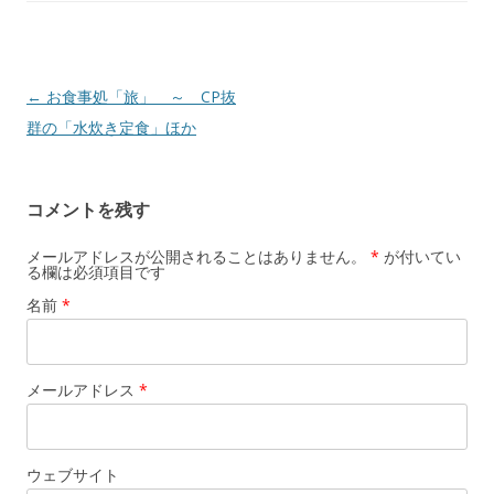
投稿ナビゲーション
←
お食事処「旅」 ～ CP抜
群の「水炊き定食」ほか
コメントを残す
メールアドレスが公開されることはありません。
*
が付いてい
る欄は必須項目です
名前
*
メールアドレス
*
ウェブサイト