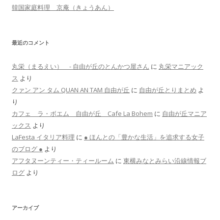
韓国家庭料理 京庵（きょうあん）
最近のコメント
丸栄（まるえい） - 自由が丘のとんかつ屋さん
に
丸栄マニアック
ス
より
クァン アン タム QUAN AN TAM 自由が丘
に
自由が丘とりまとめ
よ
り
カフェ ラ・ボエム 自由が丘 Cafe La Bohem
に
自由が丘マニア
ックス
より
LaFesta イタリア料理
に
● ほんとの「豊かな生活」を追求する女子
のブログ ●
より
アフタヌーンティー・ティールーム
に
東横みなとみらい沿線情報ブ
ログ
より
アーカイブ