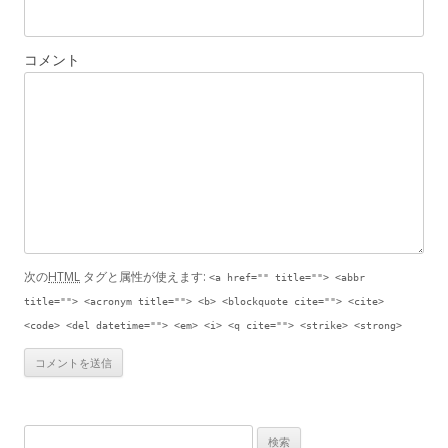
コメント
次の
HTML
タグと属性が使えます:
<a href="" title=""> <abbr
title=""> <acronym title=""> <b> <blockquote cite=""> <cite>
<code> <del datetime=""> <em> <i> <q cite=""> <strike> <strong>
検索: