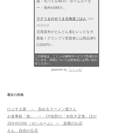
線・モバイルWi-Fi・ホームルータ
ー・海外eSIMの...
ラクうまのせうま北海道ごはん
26年
08月03日
北海道米がどんどん進むレシピを大
募集！グランプリ受賞者には商品券5
0,000円+...
この告知は、こくっちWEBサービスで作成され
ています。内容については告知元にお問い合わ
せください。
powered by
“こくっち”
最近の投稿
ひぶすま家 ～ 呑めるラーメン屋さん
お食事処「旅」 ～ CP抜群の「水炊き定食」ほか
ZEN ROOM （ゼンルーム） ～ 薬膳のお店
えん 自由が丘店